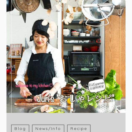
Blog
News/Info
Recipe