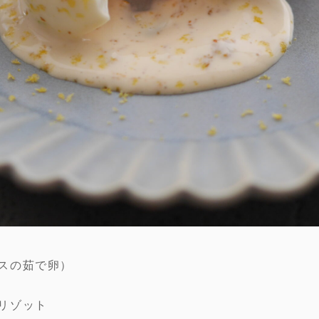
スの茹で卵）
リゾット