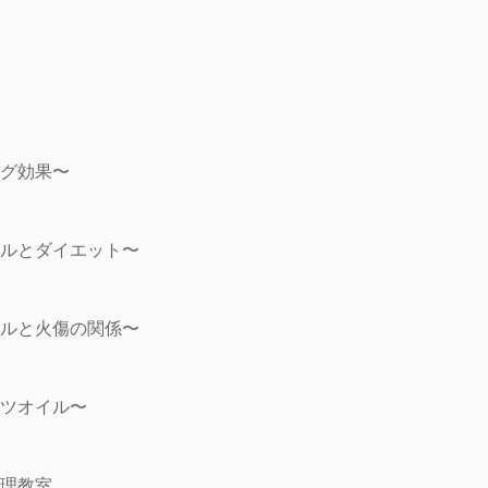
グ効果〜
ルとダイエット〜
ルと火傷の関係〜
ツオイル〜
理教室