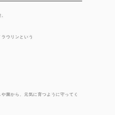
酸。
ノラウリンという
スや菌から、元気に育つように守ってく