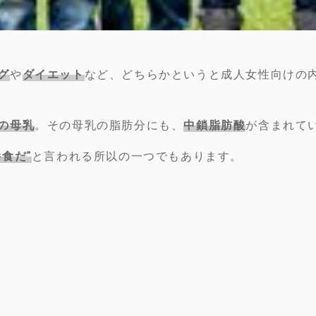
グ
や
ダイエット
など、どちらかというと成人女性向けの
の母乳
。その母乳の脂肪分にも、
中鎖脂肪酸
が含まれて
食だ”
と言われる所以の一つでもあります。