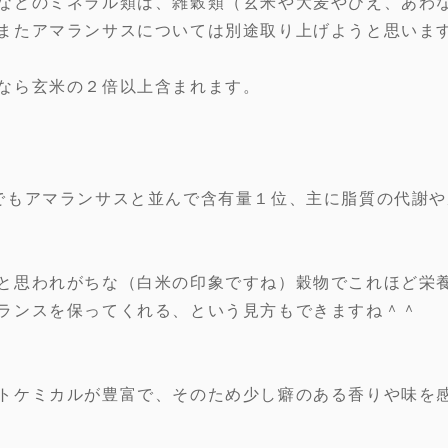
などのミネラル類は、雑穀類（玄米や大麦やひえ、あわ
またアマランサスについては別途取り上げようと思いま
なら玄米の２倍以上含まれます。
でもアマランサスと並んで含有量１位、主に脂質の代謝や
と思われがちな（白米の印象ですね）穀物でこれほど栄
ランスを保ってくれる、という見方もできますね＾＾
トケミカルが豊富で、そのため少し癖のある香りや味を